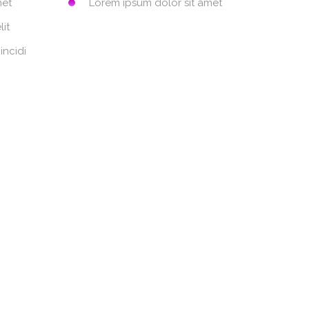
met
Lorem ipsum dolor sit amet
lit
incidi
usantium