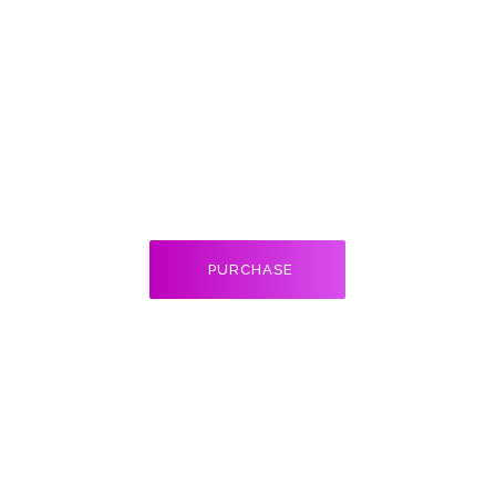
astic Surg
em ipsum dolor sit amet, consectetur adipiscing elit, se
od tempor incidition ullamco laboris nisi ut aliquip ex ea
PURCHASE