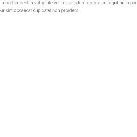
 reprehenderit in voluptate velit esse cillum dolore eu fugiat nulla pari
ur sint occaecat cupidatat non proident.
Make An Appointment
perspiciatis unde omnis iste natus error sit voluptatem acc
doloremque laudantium, totam rem aperiam.