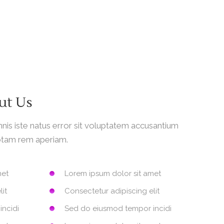
ut Us
nis iste natus error sit voluptatem accusantium
otam rem aperiam.
met
Lorem ipsum dolor sit amet
lit
Consectetur adipiscing elit
incidi
Sed do eiusmod tempor incidi