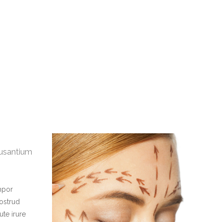
cusantium
mpor
nostrud
ute irure