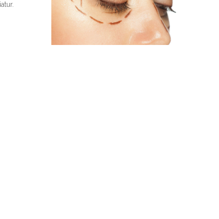
atur.
usantium