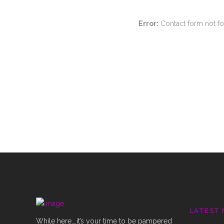
Error:
Contact form not f
LATEST
While here….it’s your time to be pampered