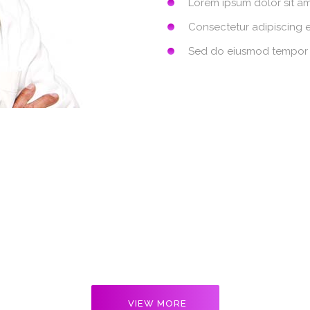
Lorem ipsum dolor sit a
Consectetur adipiscing e
Sed do eiusmod tempor 
In The Media
perspiciatis unde omnis iste natus error sit voluptatem acc
doloremque laudantium, totam rem aperiam.
VIEW MORE