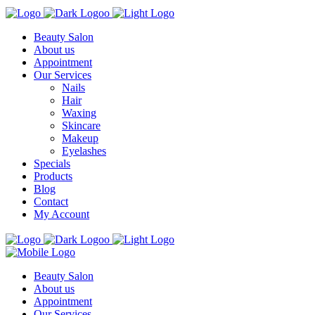
Beauty Salon
About us
Appointment
Our Services
Nails
Hair
Waxing
Skincare
Makeup
Eyelashes
Specials
Products
Blog
Contact
My Account
Beauty Salon
About us
Appointment
Our Services