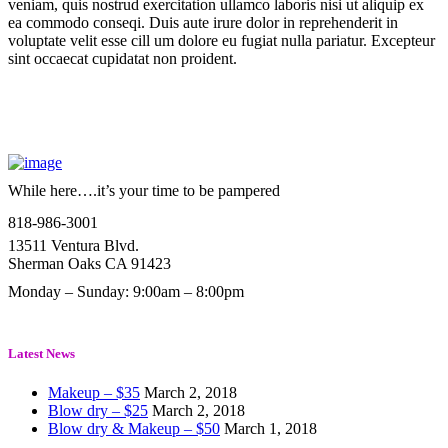
veniam, quis nostrud exercitation ullamco laboris nisi ut aliquip ex
ea commodo conseqi. Duis aute irure dolor in reprehenderit in
voluptate velit esse cill um dolore eu fugiat nulla pariatur. Excepteur
sint occaecat cupidatat non proident.
While here….it’s your time to be pampered
818-986-3001
13511 Ventura Blvd.
Sherman Oaks CA 91423
Monday – Sunday: 9:00am – 8:00pm
Latest News
Makeup – $35
March 2, 2018
Blow dry – $25
March 2, 2018
Blow dry & Makeup – $50
March 1, 2018