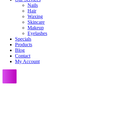
Nails
Hair
Waxing
Skincare
Makeup
Eyelashes
Specials
Products
Blog
Contact
My Account
Tabs